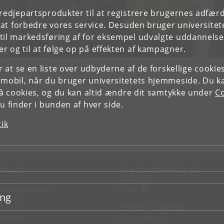
tredjepartsprodukter til at registrere brugernes adfæ
e at forbedre vores service. Desuden bruger universitet
il markedsføring af for eksempel udvalgte uddannelser e
r og til at følge op på effekten af kampagner.
or at se en liste over udbyderne af de forskellige cooki
 mobil, når du bruger universitetets hjemmeside. Du k
slå cookies, og du kan altid ændre dit samtykke under
Co
 finder i bunden af hver side.
tik
NTAKT
FOR STUDERENDE OG
ANSATTE
d vej
KUnet
d en medarbejder
ing
takt KU
JOB OG KARRIERE
RVICES
Ledige stillinger