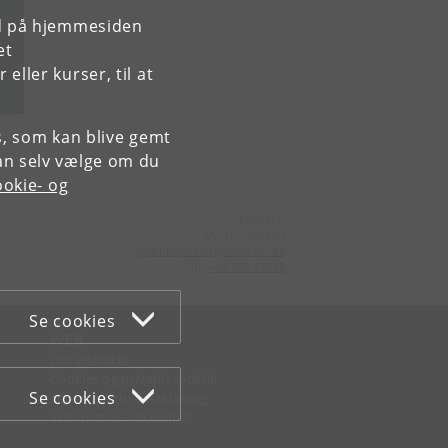
rd på hjemmesiden
et
ller kurser, til at
es, som kan blive gemt
an selv vælge om du
okie- og
Kontakt:
Dyrehospitalet
dyrehospitalet
@
sund
.
ku
.
dk
Tlf:
+45 353 32930
Se cookies
WEB
Om websitet
Cookies og privatlivspolitik
Se cookies
Tilgængelighedserklæring
Informationssikkerhed