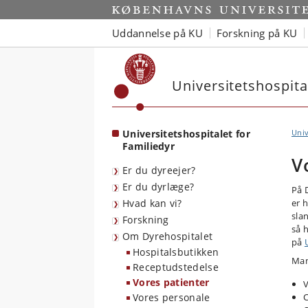
Start
Uddannelse på KU
Forskning på KU
Universitetshospita
Universitetshospitalet for
Univ
Familiedyr
V
Er du dyreejer?
Er du dyrlæge?
På D
Hvad kan vi?
er 
sla
Forskning
så h
Om Dyrehospitalet
på
Hospitalsbutikken
Man
Receptudstedelse
Vores patienter
V
Vores personale