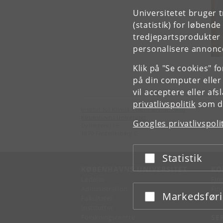
Universitetet bruger 
(statistik) for løbend
tredjepartsprodukter t
personalisere annonce
Klik på "Se cookies" f
på din computer eller
vil acceptere eller af
privatlivspolitik
som du
Institut for Klinisk Veterinærvidenskab
Københavns Universitet
Googles privatlivspoli
Dyrlægevej 16
1870 Frederiksberg C
Statistik
Acceptér eller afslå
KØBENHAVNS UNIVERSITET
KO
Ledelse
Fin
Administration
Fin
Markedsfør
Acceptér eller afslå
Fakulteter
Kon
Institutter
Forskningscentre
SE