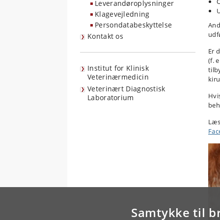
O
Leverandøroplysninger
U
Klagevejledning
Persondatabeskyttelse
And
udf
Kontakt os
Er 
(f. 
Institut for Klinisk
til
Veterinærmedicin
kir
Veterinært Diagnostisk
Hvi
Laboratorium
beh
Læs
Fac
Samtykke til b