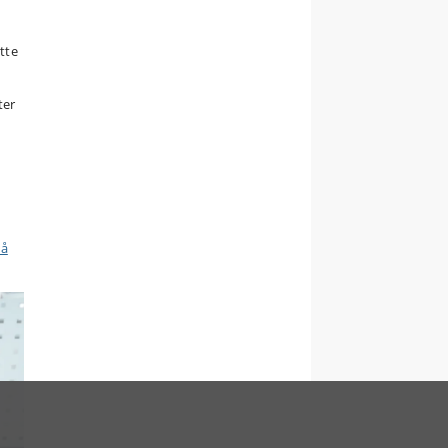
tte
ter
på