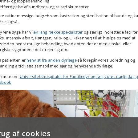
rme- og loppebehandling
dfærdigelse af sundheds- og rejsedokumenter
re rutinemæssige indgreb som kastration og sterilisation af hunde og ka
øres også.
dyrene syge har vi
en lang række specialister
og særligt indrettede facilite
eks. Intensiv afsnit, Røntgen, MRI- og CT-skanner) til at hjælpe os med at
byde den bedst mulige behandling hvad enten det er medicinske- eller
urgiske sygdomme det drejer sig om.
s patienten er
henvist fra anden dyrlæge
så foregår vores udredning og
andling altid i tæt samspil med ejer og henvisende dyrlæge.
 mere om
Universitetshospitalet for Familiedyr og følg vores dagligdag 
ebook
rug af cookies