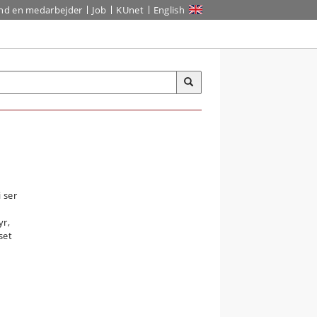
ind en medarbejder
Job
KUnet
English
i ser
yr,
set