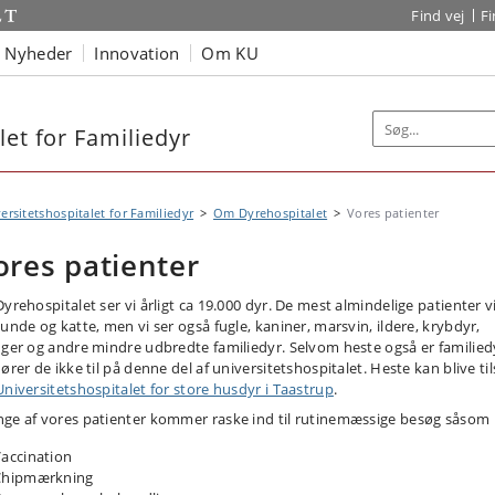
Find vej
F
Nyheder
Innovation
Om KU
let for Familiedyr
ersitetshospitalet for Familiedyr
Om Dyrehospitalet
Vores patienter
ores patienter
yrehospitalet ser vi årligt ca 19.000 dyr. De mest almindelige patienter v
hunde og katte, men vi ser også fugle, kaniner, marsvin, ildere, krybdyr,
nger og andre mindre udbredte familiedyr. Selvom heste også er familied
ører de ikke til på denne del af universitetshospitalet. Heste kan blive til
Universitetshospitalet for store husdyr i Taastrup
.
ge af vores patienter kommer raske ind til rutinemæssige besøg såsom
accination
Chipmærkning