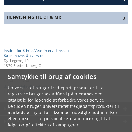
HENVISNING TIL CT & MR
Institut for Klinisk Veterinærvidenskab
Københavns Universitet
Dyrlægevej 16
1870 Frederiksberg C
Samtykke til brug af cookies
Kontakt:
Dyrehospitalet
dyrehospitalet
@
sund
.
ku
.
dk
Universitetet bruger tredjepartsprodukter til at
Tlf:
+45 353 32930
registrere brugernes adfærd på hjemmesiden
(statistik) for løbende at forbedre vores service.
Desuden bruger universitetet tredjepartsprodukter til
KØBENHAVNS UNIVERSITET
markedsføring af for eksempel udvalgte uddannelser
eller kurser, til at personalisere annoncer og til at
KONTAKT
følge op på effekten af kampagner.