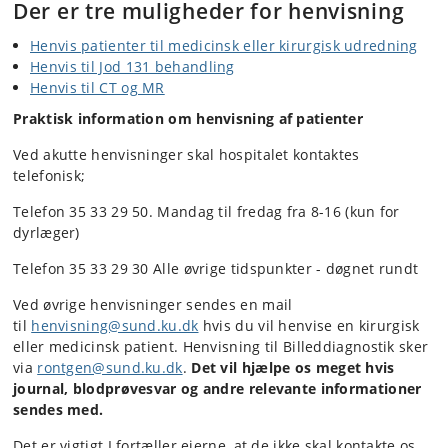
Der er tre muligheder for henvisning
Henvis patienter til medicinsk eller kirurgisk udredning
Henvis til Jod 131 behandling
Henvis til CT og MR
Praktisk information om henvisning af patienter
Ved akutte henvisninger skal hospitalet kontaktes
telefonisk;
Telefon 35 33 29 50. Mandag til fredag fra 8-16 (kun for
dyrlæger)
Telefon 35 33 29 30 Alle øvrige tidspunkter - døgnet rundt
Ved øvrige henvisninger sendes en mail
til
henvisning@sund.ku.dk
hvis du vil henvise en kirurgisk
eller medicinsk patient. Henvisning til Billeddiagnostik sker
via
rontgen@sund.ku.dk
.
Det vil hjælpe os meget
hvis
journal, blodprøvesvar og andre relevante informationer
sendes med.
Det er vigtigt I fortæller ejerne, at de ikke skal kontakte os.